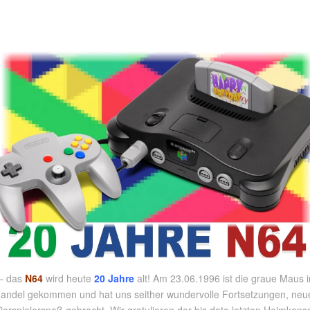
 – das
N64
wird heute
20 Jahre
alt! Am 23.06.1996 ist die graue Maus 
Handel gekommen und hat uns seither wundervolle Fortsetzungen, neu