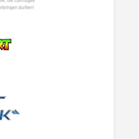
le, die Cartridges
rbringen durften!