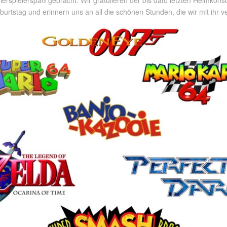
erspielerspaß gebracht. Wir gratulieren der bis dato letzten Heimkonso
urtstag und erinnern uns an all die schönen Stunden, die wir mit ihr ve