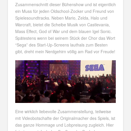
Zusammenschnitt dieser Bühenshow und ist eigentlich
ein Muss für jeden Oldschool-Zocker und Freund von
Spielesoundtracks. Neben Mario, Zelda, Halo und
Warcraft, bietet die Scheibe Musik von Castlevania,
Mass Effect, God of War und dem blauen Igel Sonic.
Spätestens wenn bei seinem Stück der Chor das Wort
“Sega” des Start-Up-Screens lauthals zum Besten
gibt, dreht mein Nerdgehirn völlig am Rad vor Freude!
Eine wirklich liebevolle Zusammenstellung, teilweise
mit Videobotschafte der Originalmacher des Spiels, ist
das ganze Hommage und Lobpreisung zugleich. Hier