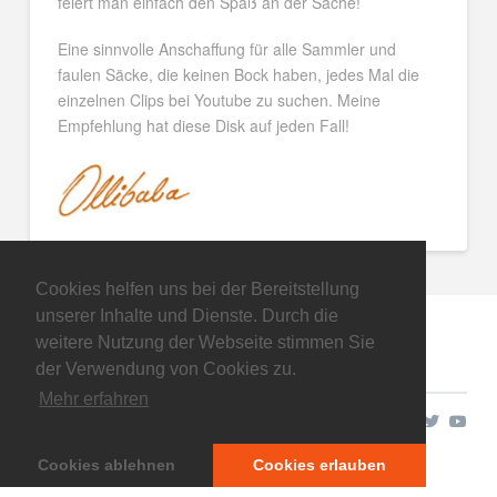
feiert man einfach den Spaß an der Sache!
Eine sinnvolle Anschaffung für alle Sammler und
faulen Säcke, die keinen Bock haben, jedes Mal die
einzelnen Clips bei Youtube zu suchen. Meine
Empfehlung hat diese Disk auf jeden Fall!
Cookies helfen uns bei der Bereitstellung
unserer Inhalte und Dienste. Durch die
weitere Nutzung der Webseite stimmen Sie
der Verwendung von Cookies zu.
Mehr erfahren
Copyright © 2026
Cookies ablehnen
Cookies erlauben