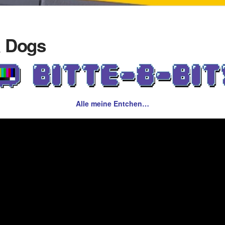
& Dogs
Alle meine Entchen…