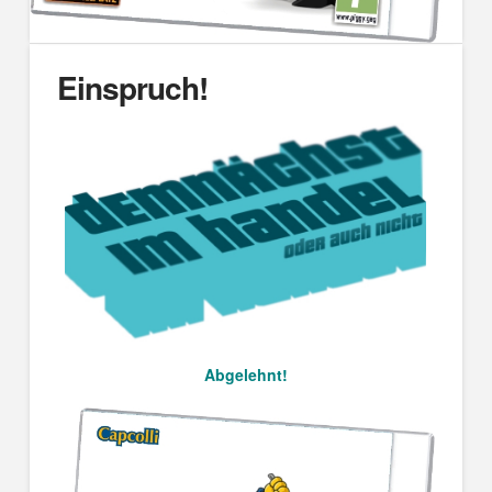
Einspruch!
Abgelehnt!