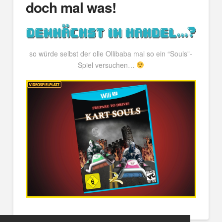
doch mal was!
so würde selbst der olle Ollibaba mal so ein “Souls”-
Spiel versuchen…