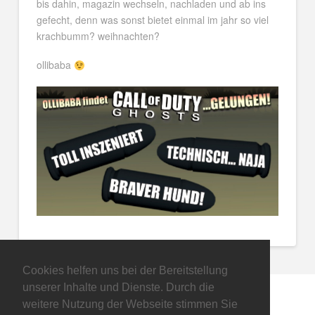
bis dahin, magazin wechseln, nachladen und ab ins
gefecht, denn was sonst bietet einmal im jahr so viel
krachbumm? weihnachten?
ollibaba
Cookies helfen uns bei der Bereitstellung
unserer Inhalte und Dienste. Durch die
weitere Nutzung der Webseite stimmen Sie