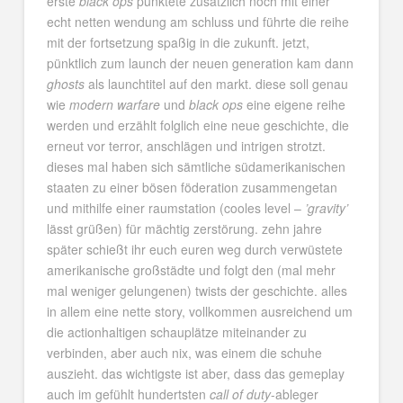
erste
black ops
punktete zusätzlich noch mit einer
echt netten wendung am schluss und führte die reihe
mit der fortsetzung spaßig in die zukunft. jetzt,
pünktlich zum launch der neuen generation kam dann
ghosts
als launchtitel auf den markt. diese soll genau
wie
modern warfare
und
black ops
eine eigene reihe
werden und erzählt folglich eine neue geschichte, die
erneut vor terror, anschlägen und intrigen strotzt.
dieses mal haben sich sämtliche südamerikanischen
staaten zu einer bösen föderation zusammengetan
und mithilfe einer raumstation (cooles level –
’gravity’
lässt grüßen) für mächtig zerstörung. zehn jahre
später schießt ihr euch euren weg durch verwüstete
amerikanische großstädte und folgt den (mal mehr
mal weniger gelungenen) twists der geschichte. alles
in allem eine nette story, vollkommen ausreichend um
die actionhaltigen schauplätze miteinander zu
verbinden, aber auch nix, was einem die schuhe
auszieht. das wichtigste ist aber, dass das gemeplay
auch im gefühlt hundertsten
call of duty
-ableger