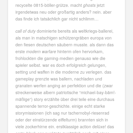
recycelte 0815-böller-grütze. macht
ghosts
jetzt
irgendetwas neu oder großartig anders? nein. aber
das finde ich tatsächlich gar nicht schlimm…
call of duty
dominierte bereits als weltkriegs-ballerei,
als man in matschigen schützengräben europa von
den fiesen deutschen säubern musste. als dann das
erste
modern warfare
hinterm ofen hervorkam,
frohlockten die gaming-medien genauso wie die
spieler selbst. war es doch erfolgreich gelungen,
setting und waffen in die moderne zu verlegen. das
gameplay grenzte was ballern, nachladen und
granaten werfen anging an perfektion und die (zwar
streckenweise albern patriotische “michael-bay-bäm!-
mäßige“) story erzählte über drei teile eine durchaus
spannende terror-geschichte. einige echt starke
storymissionen (ich sag nur tschernobyl-riesenrad
oder der einstürzende eiffelturm) brannten sich in
viele zockerhirne ein. erstklassige action delüxe! das