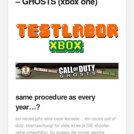
– GHOSTS (xbox one)
same procedure as every
year…?
ein neues jahr, eine neue konsole… ein neues
call of
duty
. überraschung! für viele ist es ja DIE shooter-
reihe schlechthin, für andere die immer gleiche