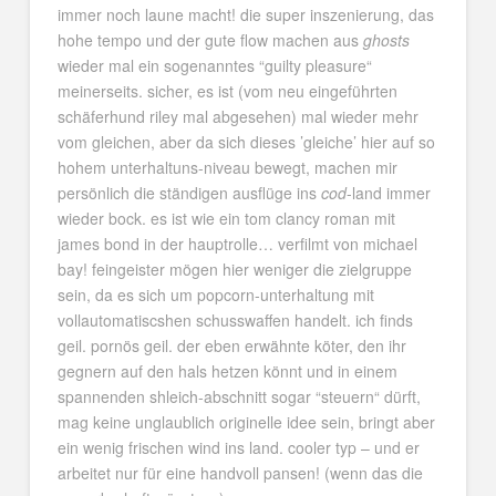
immer noch laune macht! die super inszenierung, das
hohe tempo und der gute flow machen aus
ghosts
wieder mal ein sogenanntes “guilty pleasure“
meinerseits. sicher, es ist (vom neu eingeführten
schäferhund riley mal abgesehen) mal wieder mehr
vom gleichen, aber da sich dieses ’gleiche’ hier auf so
hohem unterhaltuns-niveau bewegt, machen mir
persönlich die ständigen ausflüge ins
cod
-land immer
wieder bock. es ist wie ein tom clancy roman mit
james bond in der hauptrolle… verfilmt von michael
bay! feingeister mögen hier weniger die zielgruppe
sein, da es sich um popcorn-unterhaltung mit
vollautomatiscshen schusswaffen handelt. ich finds
geil. pornös geil. der eben erwähnte köter, den ihr
gegnern auf den hals hetzen könnt und in einem
spannenden shleich-abschnitt sogar “steuern“ dürft,
mag keine unglaublich originelle idee sein, bringt aber
ein wenig frischen wind ins land. cooler typ – und er
arbeitet nur für eine handvoll pansen! (wenn das die