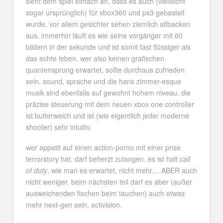
sieht dem spiel einfach an, dass es auch (vielleicht
sogar ursprünglich) für xbox360 und ps3 gebastelt
wurde. vor allem gesichter sehen ziemlich altbacken
aus. immerhin läuft es wie seine vorgänger mit 60
bildern in der sekunde und ist somit fast flüssiger als
das echte leben. wer also keinen grafischen
quantensprung erwartet, sollte durchaus zufrieden
sein. sound, sprache und die hans zimmer-esque
musik sind ebenfalls auf gewohnt hohem niveau. die
präzise steuerung mit dem neuen xbox one controller
ist butterweich und ist (wie eigentlich jeder moderne
shooter) sehr intuitiv.
wer appetit auf einen action-porno mit einer prise
terrorstory hat, darf beherzt zulangen. es ist halt
call
of duty
, wie man es erwartet, nicht mehr… ABER auch
nicht weniger. beim nächsten teil darf es aber (außer
ausweichenden fischen beim tauchen) auch etwas
mehr next-gen sein, activision.