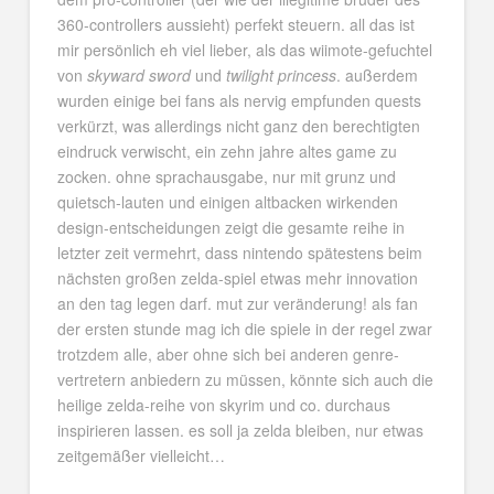
360-controllers aussieht) perfekt steuern. all das ist
mir persönlich eh viel lieber, als das wiimote-gefuchtel
von
skyward sword
und
twilight princess
. außerdem
wurden einige bei fans als nervig empfunden quests
verkürzt, was allerdings nicht ganz den berechtigten
eindruck verwischt, ein zehn jahre altes game zu
zocken. ohne sprachausgabe, nur mit grunz und
quietsch-lauten und einigen altbacken wirkenden
design-entscheidungen zeigt die gesamte reihe in
letzter zeit vermehrt, dass nintendo spätestens beim
nächsten großen zelda-spiel etwas mehr innovation
an den tag legen darf. mut zur veränderung! als fan
der ersten stunde mag ich die spiele in der regel zwar
trotzdem alle, aber ohne sich bei anderen genre-
vertretern anbiedern zu müssen, könnte sich auch die
heilige zelda-reihe von skyrim und co. durchaus
inspirieren lassen. es soll ja zelda bleiben, nur etwas
zeitgemäßer vielleicht…