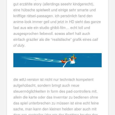
gut erzählte story (allerdings seeehr kindgerecht),
eine hübsche spielwelt und einige sehr smarte und
knifflige rätsel-passagen. ich persönlich fand den
anime-look immer geil und jetzt in HD sieht das ganze
fast aus wie ein studio ghibli-film… echt toll und
ausgesprochen liebevoll. sowas altert halt auch
einfach graziler als die “realistische” grafik eines
call
of duty
.
die wiiU-version ist nicht nur technisch kompetent
aufgehübscht, sondern bringt auch neue
steuermöglichkeiten in form des pad-controllers mit.
allein die karte oder das inverntar zu bedienen ohne
das spiel unterbrechen zu müssen ist eine echt feine
sache, man kann den kleinen helden aber auch mit
dem pro-controller (der wie der illegitime bruder des