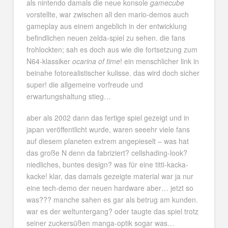
als nintendo damals die neue konsole
gamecube
vorstellte, war zwischen all den mario-demos auch
gameplay aus einem angeblich in der entwicklung
befindlichen neuen zelda-spiel zu sehen. die fans
frohlockten; sah es doch aus wie die fortsetzung zum
N64-klassiker
ocarina of time
! ein menschlicher link in
beinahe fotorealistischer kulisse. das wird doch sicher
super! die allgemeine vorfreude und
erwartungshaltung stieg…
aber als 2002 dann das fertige spiel gezeigt und in
japan veröffentlicht wurde, waren seeehr viele fans
auf diesem planeten extrem angepieselt – was hat
das große N denn da fabriziert? cellshading-look?
niedliches, buntes design? was für eine titti-kacka-
kacke! klar, das damals gezeigte material war ja nur
eine tech-demo der neuen hardware aber… jetzt so
was??? manche sahen es gar als betrug am kunden.
war es der weltuntergang? oder taugte das spiel trotz
seiner zuckersüßen manga-optik sogar was…