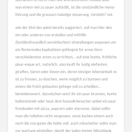
(allmählich erreicht man fast animationsfilm-niveau) aber
was einem viel zu sauer aufstößt, ist die umständliche menü-
führung und die grausam hakelige steuerung. töröööh? not.
wie der titel des spiels bereits suggeriert, soll man hier den
ein oder anderen zoo erstellen und mithilfe
(familienfreundlich vereinfachter) einstellungen anpassen um
ein florierendes kapitalisten-gefängnis für arme tiere
verschiedenster arten zu errichten… auf eine bunte, fröhliche
pixar-esque art, natürlich. also kauft ihr lustig elefanten,
giraffen, bären oder löwen ein, deren einziger lebensinhalt es
ist zu fressen, zu duschen, wenn möglich zu bumsen und
einem die frsich gebauten gehege voll zu scheißen…
beneidenswert. dazwischen setzt ihr ein paar brunnen, bunte
ballonstände oder baut dem fussvolk-besucher-pöbel ein paar
fressbuden mit pizza, popcorn oder eiscreme. dabei sollte
man die toiletten nicht vergessen, sonst kacken einem auch
noch die zoo-gäste die hütte voll. auch mitarbeiter sollte man
zur wartung einstellen, damit der laden immer blitzeblank