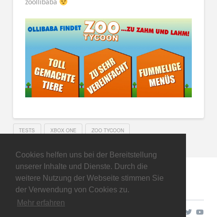
zoollibaba
TESTS
XBOX ONE
ZOO TYCOON
Cookies helfen uns bei der Bereitstellung
unserer Inhalte und Dienste. Durch die
weitere Nutzung der Webseite stimmen Sie
der Verwendung von Cookies zu.
Mehr erfahren
Copyright © 2026