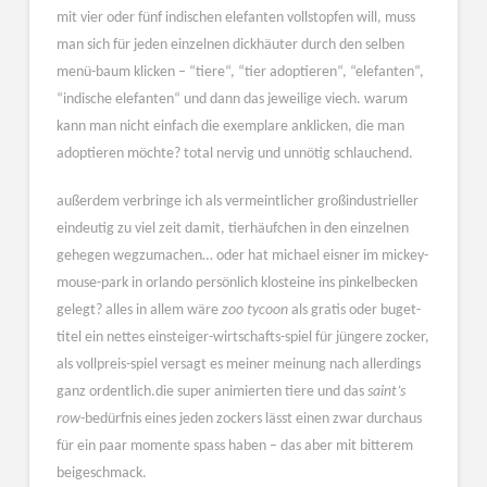
mit vier oder fünf indischen elefanten vollstopfen will, muss
man sich für jeden einzelnen dickhäuter durch den selben
menü-baum klicken – “tiere“, “tier adoptieren“, “elefanten“,
“indische elefanten“ und dann das jeweilige viech. warum
kann man nicht einfach die exemplare anklicken, die man
adoptieren möchte? total nervig und unnötig schlauchend.
außerdem verbringe ich als vermeintlicher großindustrieller
eindeutig zu viel zeit damit, tierhäufchen in den einzelnen
gehegen wegzumachen… oder hat michael eisner im mickey-
mouse-park in orlando persönlich klosteine ins pinkelbecken
gelegt? alles in allem wäre
zoo tycoon
als gratis oder buget-
titel ein nettes einsteiger-wirtschafts-spiel für jüngere zocker,
als vollpreis-spiel versagt es meiner meinung nach allerdings
ganz ordentlich.die super animierten tiere und das
saint’s
row
-bedürfnis eines jeden zockers lässt einen zwar durchaus
für ein paar momente spass haben – das aber mit bitterem
beigeschmack.