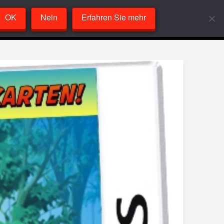
OK
Nein
Erfahren Sie mehr
Labor
VideoPlayer
Sandcast
About