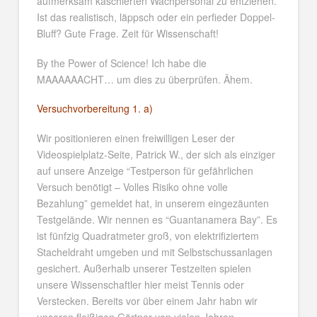
aufmerksam kaschierten Wachpersonal zu entziehen.
Ist das realistisch, läppsch oder ein perfieder Doppel-
Bluff? Gute Frage. Zeit für Wissenschaft!
By the Power of Science! Ich habe die
MAAAAAACHT… um dies zu überprüfen. Ähem.
Versuchvorbereitung 1. a)
Wir positionieren einen freiwilligen Leser der
Videospielplatz-Seite, Patrick W., der sich als einziger
auf unsere Anzeige “Testperson für gefährlichen
Versuch benötigt – Volles Risiko ohne volle
Bezahlung” gemeldet hat, in unserem eingezäunten
Testgelände. Wir nennen es “Guantanamera Bay”. Es
ist fünfzig Quadratmeter groß, von elektrifiziertem
Stacheldraht umgeben und mit Selbstschussanlagen
gesichert. Außerhalb unserer Testzeiten spielen
unsere Wissenschaftler hier meist Tennis oder
Verstecken. Bereits vor über einem Jahr habn wir
unseren fleißigen Gärtner von vielen Jahren,