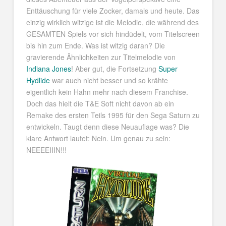
Enttäuschung für viele Zocker, damals und heute. Das
einzig wirklich witzige ist die Melodie, die während des
GESAMTEN Spiels vor sich hindüdelt, vom Titelscreen
bis hin zum Ende. Was ist witzig daran? Die
gravierende Ähnlichkeiten zur Titelmelodie von
Indiana Jones
! Aber gut, die Fortsetzung
Super
Hydlide
war auch nicht besser und so krähte
eigentlich kein Hahn mehr nach diesem Franchise.
Doch das hielt die T&E Soft nicht davon ab ein
Remake des ersten Teils 1995 für den Sega Saturn zu
entwickeln. Taugt denn diese Neuauflage was? Die
klare Antwort lautet: Nein. Um genau zu sein:
NEEEEIIIN!!!