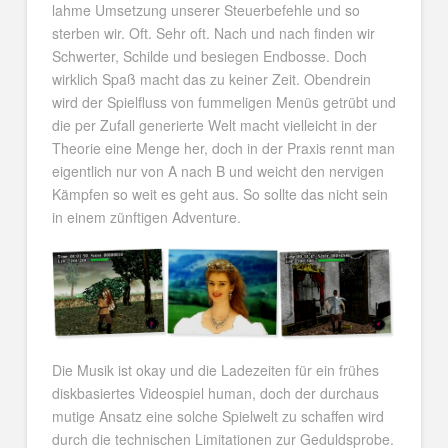
lahme Umsetzung unserer Steuerbefehle und so
sterben wir. Oft. Sehr oft. Nach und nach finden wir
Schwerter, Schilde und besiegen Endbosse. Doch
wirklich Spaß macht das zu keiner Zeit. Obendrein
wird der Spielfluss von fummeligen Menüs getrübt und
die per Zufall generierte Welt macht vielleicht in der
Theorie eine Menge her, doch in der Praxis rennt man
eigentlich nur von A nach B und weicht den nervigen
Kämpfen so weit es geht aus. So sollte das nicht sein
in einem zünftigen Adventure.
Die Musik ist okay und die Ladezeiten für ein frühes
diskbasiertes Videospiel human, doch der durchaus
mutige Ansatz eine solche Spielwelt zu schaffen wird
durch die technischen Limitationen zur Geduldsprobe.