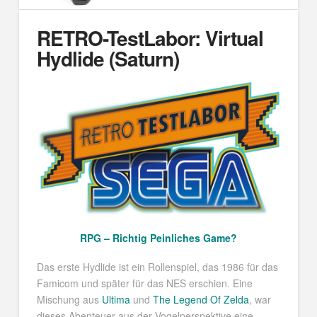
RETRO-TestLabor: Virtual
Hydlide (Saturn)
RPG – Richtig Peinliches Game?
Das erste Hydlide ist ein Rollenspiel, das 1986 für das
Famicom und später für das NES erschien. Eine
Mischung aus
Ultima
und
The Legend Of Zelda
, war
dieses Abenteuer aus der Vogelperspektive eine