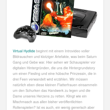
Virtual Hydlide
beginnt mit einem Introvideo voller
Bildrauschen und klotziger Artefakte, was beim Saturn
Gang und Gebe war. Hier sehen wir Schauspieler vor
digitalen Hintergründen, die uns die Hintergrundstory
um einen Fiesling und eine hübsche Prinzessin, die in
drei Feen verwandelt wird erzählen. Wir müssen
natürlich eben diese kleinen Flatterfrauen einsammeln
um den Schurken das Handwerk zu legen und die
Dame unseres Herzens zu retten. Klingt wie ein
Mischmasch aus allen bisher veröffentlichten
Rollenspielen? Ist es auch, ein wenig generisch aber