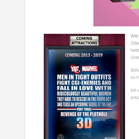
Wäre
Oder
hekt
Unte
Scha
zu i
Ich 
ersc