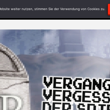
Blödsinn
Geschriebenes
RätselEcke
Test-
ebsite weiter nutzen, stimmen Sie der Verwendung von Cookies zu.