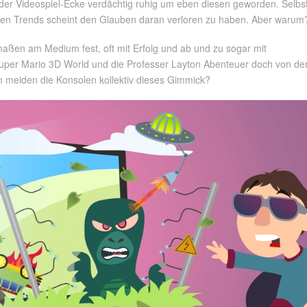
n der Videospiel-Ecke verdächtig ruhig um eben diesen geworden. Selbs
hten Trends scheint den Glauben daran verloren zu haben. Aber warum
aßen am Medium fest, oft mit Erfolg und ab und zu sogar mit
 Super Mario 3D World und die Professer Layton Abenteuer doch von de
m meiden die Konsolen kollektiv dieses Gimmick?