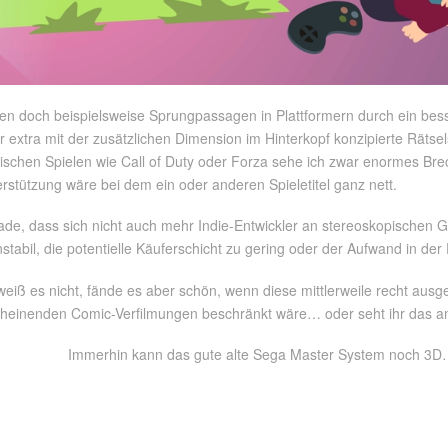
n doch beispielsweise Sprungpassagen in Plattformern durch ein bess
 extra mit der zusätzlichen Dimension im Hinterkopf konzipierte Rätsel
ischen Spielen wie Call of Duty oder Forza sehe ich zwar enormes Brec
rstützung wäre bei dem ein oder anderen Spieletitel ganz nett.
de, dass sich nicht auch mehr Indie-Entwickler an stereoskopischen Ga
nstabil, die potentielle Käuferschicht zu gering oder der Aufwand in der
weiß es nicht, fände es aber schön, wenn diese mittlerweile recht ausge
heinenden Comic-Verfilmungen beschränkt wäre… oder seht ihr das and
Immerhin kann das gute alte Sega Master System noch 3D