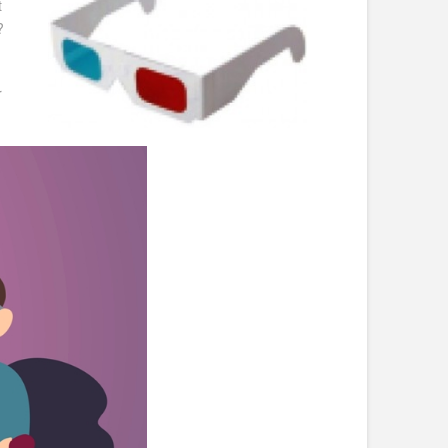
t
?
r