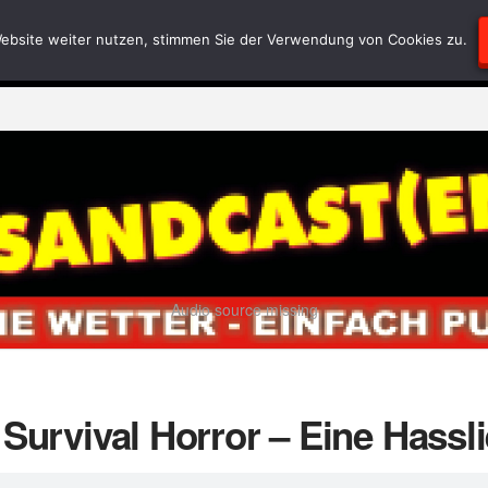
Blödsinn
Geschriebenes
RätselEcke
Test-
ebsite weiter nutzen, stimmen Sie der Verwendung von Cookies zu.
Audio source missing
 Survival Horror – Eine Hassl