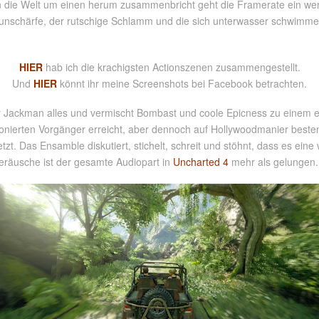
n die Welt um einen herum zusammenbricht geht die Framerate ein wenig
nunschärfe, der rutschige Schlamm und die sich unterwasser schwimme
HIER
hab ich die krachigsten Actionszenen zusammengestellt.
Und
HIER
könnt ihr meine Screenshots bei Facebook betrachten.
 Jackman alles und vermischt Bombast und coole Epicness zu einem ei
ierten Vorgänger erreicht, aber dennoch auf Hollywoodmanier besten
tzt. Das Ensamble diskutiert, stichelt, schreit und stöhnt, dass es ei
äusche ist der gesamte Audiopart in
Uncharted 4
mehr als gelungen.