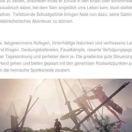
ück zu zahlen, ansonsten muss er zurück in den Knast oder schlimmst
ssausbruch dabei, bei dem Sam angeblich ums Leben kam, doch stattde
Nathan. Tiefsitzende Schuldgefühle bringen Nate nun dazu, seine Gattin
halsbrecherisches Abenteuer zu stürzen.
te, liebgewonnene Kollegen, hinterhältige Halunken und verfressene 
 und Kragen. Deckungsballereien, Faustkämpfe, rasante Verfolgungsja
er Tagesordnung und perfekter denn je. Die gnadenlos gute Steuerung 
r Hand gehen und bieten gepaart mit den generösen Rücksetzpunkten pe
n die heimische Spielkonsole zaubert.