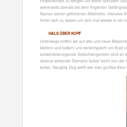
Piratenschatz zu bergen um seine Schulden zur
seinerseits damals bei dem fingierten Gefängni
Namen seiner geflohenen Mitstreiter, inklusive 
hinter sich zu lassen um sich mal wieder in ein 
HALS ÜBER KOPF
Unterwegs treffen wir auf alte und neue Bekann
klettern und ballern uns serientypisch um Kopf
schwindelerregende Seilschwingereien sind an d
abstrus wirkende Szenario locker leicht von de
lecker, Naughty Dog weiß wie man großes Kino i