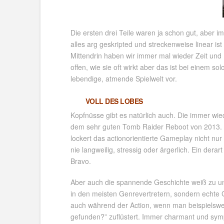
Die ersten drei Teile waren ja schon gut, aber im
alles arg geskripted und streckenweise linear is
Mittendrin haben wir immer mal wieder Zeit un
offen, wie sie oft wirkt aber das ist bei einem s
lebendige, atmende Spielwelt vor.
VOLL DES LOBES
Kopfnüsse gibt es natürlich auch. Die immer wied
dem sehr guten Tomb Raider Reboot von 2013. Ei
lockert das actionorientierte Gameplay nicht nur 
nie langweilig, stressig oder ärgerlich. Ein derar
Bravo.
Aber auch die spannende Geschichte weiß zu unt
in den meisten Genrevertretern, sondern echte 
auch während der Action, wenn man beispielsweis
gefunden?” zuflüstert. Immer charmant und sym