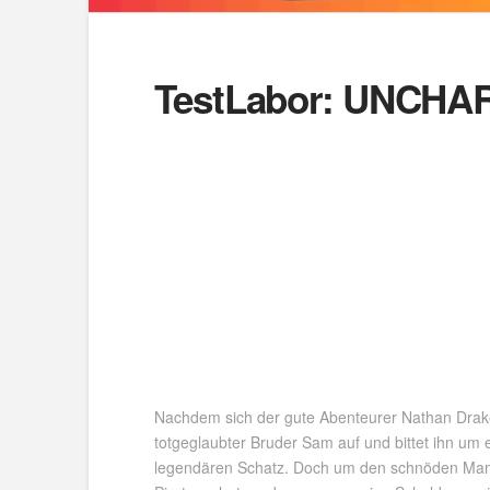
TestLabor: UNCHAR
Nachdem sich der gute Abenteurer Nathan Drake 
totgeglaubter Bruder Sam auf und bittet ihn um 
legendären Schatz. Doch um den schnöden Mamm