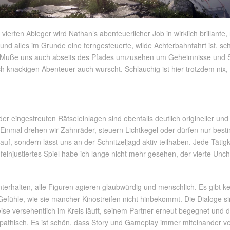
 vierten Ableger wird Nathan’s abenteuerlicher Job in wirklich brillante
t und alles im Grunde eine ferngesteuerte, wilde Achterbahnfahrt ist, 
d Muße uns auch abseits des Pfades umzusehen um Geheimnisse und Sch
olch knackigen Abenteuer auch wurscht. Schlauchig ist hier trotzdem nix
er eingestreuten Rätseleinlagen sind ebenfalls deutlich origineller und
nmal drehen wir Zahnräder, steuern Lichtkegel oder dürfen nur besti
auf, sondern lässt uns an der Schnitzeljagd aktiv teilhaben. Jede Tätigk
t feinjustiertes Spiel habe ich lange nicht mehr gesehen, der vierte Uncha
erhalten, alle Figuren agieren glaubwürdig und menschlich. Es gibt ke
Gefühle, wie sie mancher Kinostreifen nicht hinbekommt. Die Dialoge s
e versehentlich im Kreis läuft, seinem Partner erneut begegnet und di
pathisch. Es ist schön, dass Story und Gameplay immer miteinander 