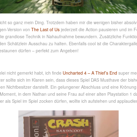
h nicht so ganz mein Ding. Trotzdem haben mir die wenigen bisher abs
gen-Version von
The Last of Us
jederzeit die Action pausieren und im F
 grandiose Technik in Nahaufnahme bewundern. Zusätzliche Funktion
en Schätzlein Ausschau zu halten. Ebenfalls cool ist die Charaktergalle
estaunen dürfen – perfekt zum Angeben!
ei nicht gemerkt habt, ich finde
Uncharted 4 – A Thief’s End
super mega
er sollte sich im Klaren sein, dass dieses Spiel DAS Musthave der bis
den Nichtbesitzer darstellt. Ein gelungener Abschluss und eine Krönung
oment, in dem Nathan und seine Frau auf einer alten Playstation 1 da
r als Spiel im Spiel zocken dürfen, wollte ich aufstehen und applaudie