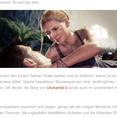
kommt. So soll das sein.
erneut den jungen Nathan Drake spielen und so erfahren, warum er so
nama ablief. Solche interaktiven Storysequenzen sind eindringlicher
en. Ich denke, die Story von
Uncharted 4
würde auch im unverändert im 
ombastisch inszeniert und zeigen, genau wie die ruhigen Momente mi
n Texturen, die unglaublich detaillierten Kulissen und die hübschen E