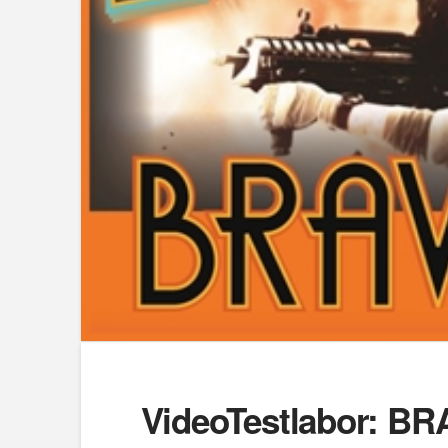
VideoTestlabor: B