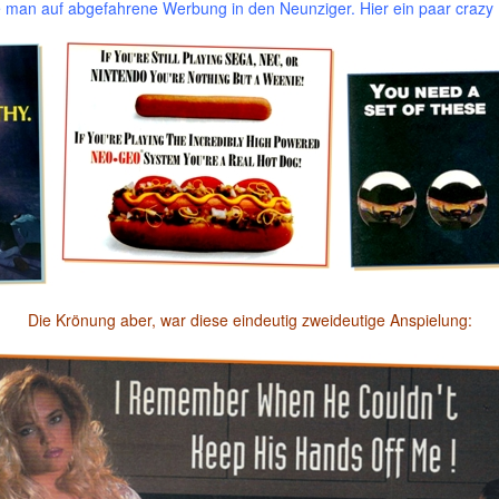
 man auf abgefahrene Werbung in den Neunziger. Hier ein paar crazy 
Die Krönung aber, war diese eindeutig zweideutige Anspielung: