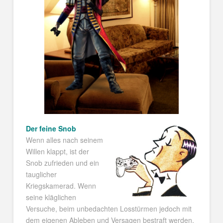
Der feine Snob
Wenn alles nach seinem
Willen klappt, ist der
Snob zufrieden und ein
tauglicher
Kriegskamerad. Wenn
seine kläglichen
Versuche, beim unbedachten Losstürmen jedoch mit
dem eigenen Ableben und Versagen bestraft werden,