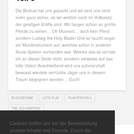
Die Blutlust hat uns gepackt und wir sind uns nicht
mehr ganz sicher, ob wir wirklich noch im Vollbesitz
der geistigen Kräfte sind. Wir fangen schon an große
Pferde zu sehen… Oh Moment… doch kein Pferd
sondern Ludwig the Holy Blade! Und es taucht sogar
ein Mordinstrument auf, welches schon in anderen
Souls-Spielen vorhanden war. Welche das ist verrate
ich an dieser Stelle nicht, sondern verweise auf das
tolle Video! Anschließend wird uns schmerzhaft
bewusst wieviele verrückte Jäger uns in diesem
Traum begegnen werden… Ouch!
BLOODBORNE
LETS PLAY
PLAYSTATION 4
THE OLD HUNTERS
Cookies helfen uns bei der Bereitstellung
unserer Inhalte und Dienste. Durch die