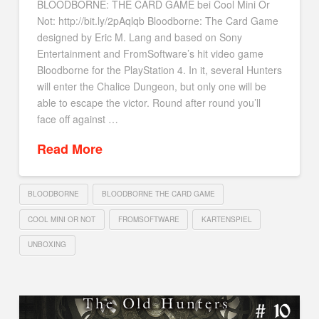
BLOODBORNE: THE CARD GAME bei Cool Mini Or
Not: http://bit.ly/2pAqlqb Bloodborne: The Card Game
designed by Eric M. Lang and based on Sony
Entertainment and FromSoftware’s hit video game
Bloodborne for the PlayStation 4. In it, several Hunters
will enter the Chalice Dungeon, but only one will be
able to escape the victor. Round after round you’ll
face off against …
Read More
BLOODBORNE
BLOODBORNE THE CARD GAME
COOL MINI OR NOT
FROMSOFTWARE
KARTENSPIEL
UNBOXING