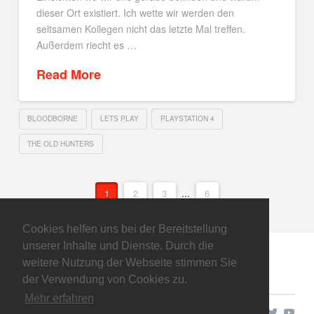
dieser Ort existiert. Ich wette wir werden den
seltsamen Kollegen nicht das letzte Mal treffen.
Außerdem riecht es …
Read More
BLOODBORNE
LETS PLAY
PLAYSTATION 4
THE OLD HUNTERS
1
2
3
...
6
Cookies helfen uns bei der Bereitstellung
unserer Inhalte und Dienste. Durch die
weitere Nutzung der Webseite stimmen Sie
der Verwendung von Cookies zu.
Mehr erfahren
Copyright © 2026