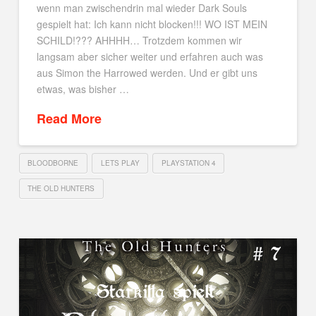
wenn man zwischendrin mal wieder Dark Souls
gespielt hat: Ich kann nicht blocken!!! WO IST MEIN
SCHILD!??? AHHHH… Trotzdem kommen wir
langsam aber sicher weiter und erfahren auch was
aus Simon the Harrowed werden. Und er gibt uns
etwas, was bisher …
Read More
BLOODBORNE
LETS PLAY
PLAYSTATION 4
THE OLD HUNTERS