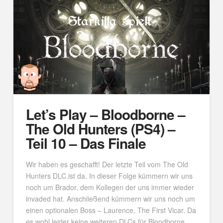
Let’s Play – Bloodborne –
The Old Hunters (PS4) –
Teil 10 – Das Finale
Wir haben es geschafft! Der letzte Teil vom The Old
Hunters DLC.ist da. In dieser Folge kümmern wir uns
noch um Brador, dem Kollegen der uns immer wieder
invaded hat. Anschließend kümmern wir uns noch um
einen optionalen Boss – Laurence, The First Vicar. Da
es wohl leider keine weiteren DLCs für Bloodborne