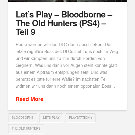
Let’s Play – Bloodborne –
The Old Hunters (PS4) –
Teil 9
Heute werden wir den DLC (fast) abschließen. Der
letzte reguläre Boss des DLCs steht uns noch im Weg
und wir kämpfen uns zu ihm durch Horden von
Gegnern. Was uns dann vor Augen steht könnte glatt
aus einem Alptraum entsprungen sein! Und was
benutzt es bitte für eine Waffe? Im nächsten Teil
widmen wir uns dann noch einem optionalen Boss …
Read More
BLOODBORNE
LETS PLAY
PLAYSTATION 4
THE OLD HUNTERS