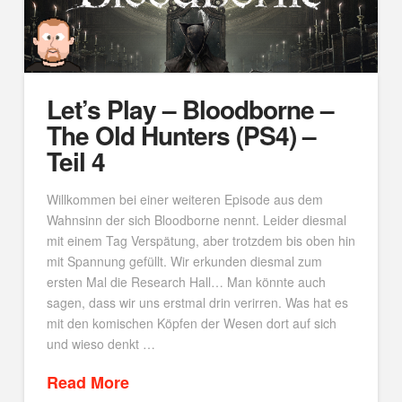
Let’s Play – Bloodborne –
The Old Hunters (PS4) –
Teil 4
Willkommen bei einer weiteren Episode aus dem
Wahnsinn der sich Bloodborne nennt. Leider diesmal
mit einem Tag Verspätung, aber trotzdem bis oben hin
mit Spannung gefüllt. Wir erkunden diesmal zum
ersten Mal die Research Hall… Man könnte auch
sagen, dass wir uns erstmal drin verirren. Was hat es
mit den komischen Köpfen der Wesen dort auf sich
und wieso denkt …
Read More