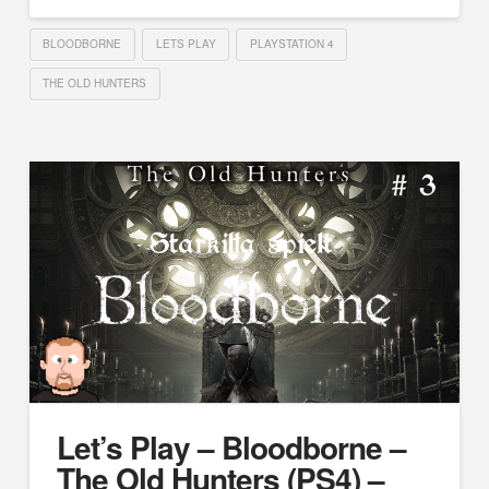
BLOODBORNE
LETS PLAY
PLAYSTATION 4
THE OLD HUNTERS
Let’s Play – Bloodborne –
The Old Hunters (PS4) –