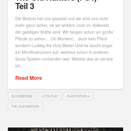
Teil 3
Die Blutlust hat uns gepackt und wir sind uns nicht
mehr ganz sicher, ob wir wirklich noch im Vollbesitz
der geistigen Kräfte sind. Wir fangen schon an große
Pferde zu sehen… Oh Moment… doch kein Pferd
sondern Ludwig the Holy Blade! Und es taucht sogar
ein Mordinstrument auf, welches schon in anderen
Souls-Spielen vorhanden war. Welche das ist verrate
ich …
Read More
BLOODBORNE
LETS PLAY
PLAYSTATION 4
THE OLD HUNTERS