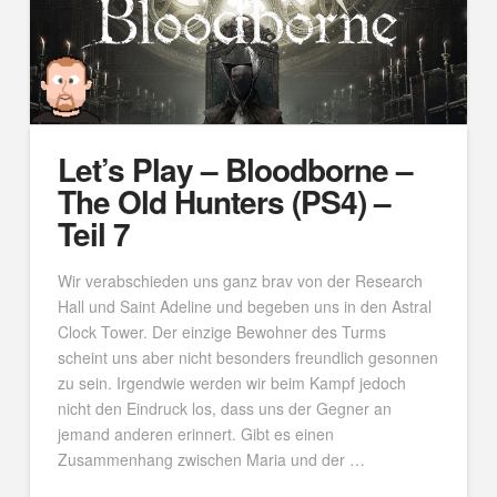
Let’s Play – Bloodborne –
The Old Hunters (PS4) –
Teil 7
Wir verabschieden uns ganz brav von der Research
Hall und Saint Adeline und begeben uns in den Astral
Clock Tower. Der einzige Bewohner des Turms
scheint uns aber nicht besonders freundlich gesonnen
zu sein. Irgendwie werden wir beim Kampf jedoch
nicht den Eindruck los, dass uns der Gegner an
jemand anderen erinnert. Gibt es einen
Zusammenhang zwischen Maria und der …