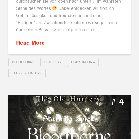
durchsuchen sie von oben nach unten… Im wahrsten
Sinne des Wortes
Dabei entdecken wir fröhlich
Gehirnflüssigkeit und freunden uns mit einer
“Heiligen” an. Zwischendrin stolpern wir sogar noch
über einen Boss… wobei eigentlich sind …
Read More
BLOODBORNE
LETS PLAY
PLAYSTATION 4
THE OLD HUNTERS