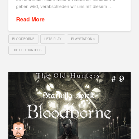
geben wird, verabschieden wir uns mit diesem …
Read More
BLOODBORNE
LETS PLAY
PLAYSTATION 4
THE OLD HUNTERS