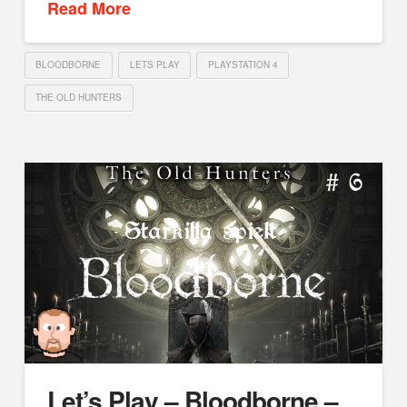
Read More
BLOODBORNE
LETS PLAY
PLAYSTATION 4
THE OLD HUNTERS
Let’s Play – Bloodborne –