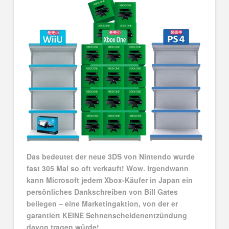
Das bedeutet der neue 3DS von Nintendo wurde
fast 305 Mal so oft verkauft! Wow. Irgendwann
kann Microsoft jedem Xbox-Käufer in Japan ein
persönliches Dankschreiben von Bill Gates
beilegen – eine Marketingaktion, von der er
garantiert KEINE Sehnenscheidenentzündung
davon tragen würde!