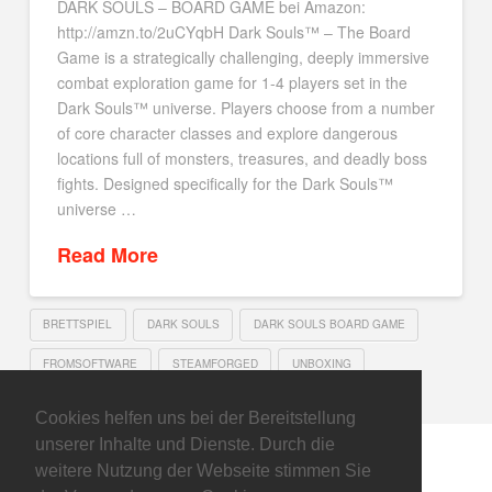
DARK SOULS – BOARD GAME bei Amazon:
http://amzn.to/2uCYqbH Dark Souls™ – The Board
Game is a strategically challenging, deeply immersive
combat exploration game for 1-4 players set in the
Dark Souls™ universe. Players choose from a number
of core character classes and explore dangerous
locations full of monsters, treasures, and deadly boss
fights. Designed specifically for the Dark Souls™
universe …
Read More
BRETTSPIEL
DARK SOULS
DARK SOULS BOARD GAME
FROMSOFTWARE
STEAMFORGED
UNBOXING
Cookies helfen uns bei der Bereitstellung
unserer Inhalte und Dienste. Durch die
weitere Nutzung der Webseite stimmen Sie