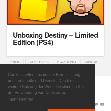
Unboxing Destiny – Limited
Edition (PS4)
DESTINY
LIMITED EDITION
PLAYSTATION 4
UNBOXING
Cookies helfen uns bei der Bereitstellung
unserer Inhalte und Dienste. Durch die
weitere Nutzung der Webseite stimmen Sie
der Verwendung von Cookies zu.
Mehr erfahren
Copyright © 2026