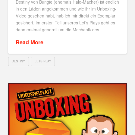
Destiny von Bungie (ehemals Halo-Macher) ist endlich
in den Läden angekommen und wie ihr im Unboxing-
Video gesehen habt, hab ich mir direkt ein Exemplar
gesichert. Im ersten Teil unseres Let’s Plays geht es
dann erstmal generell um die Mechanik des …
Read More
DESTINY
LETS PLAY