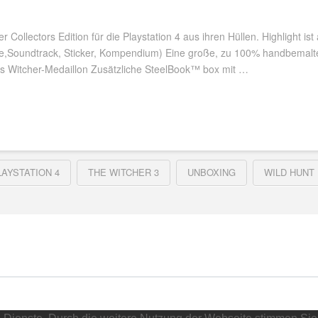
 Collectors Edition für die Playstation 4 aus ihren Hüllen. Highlight ist
arte,Soundtrack, Sticker, Kompendium) Eine große, zu 100% handbemalt
s Witcher-Medaillon Zusätzliche SteelBook™ box mit …
LAYSTATION 4
THE WITCHER 3
UNBOXING
WILD HUNT