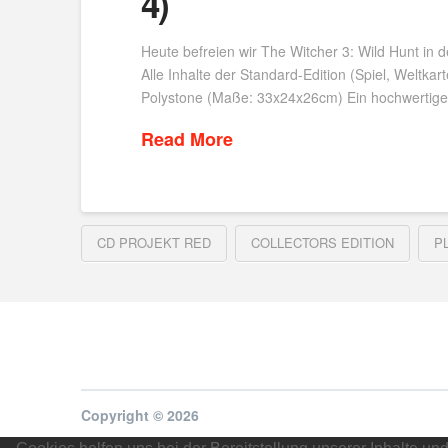
4)
Heute befreien wir The Witcher 3: Wild Hunt in der
Alle Inhalte der Standard-Edition (Spiel, Weltk
Polystone (Maße: 33x24x26cm) Ein hochwertige
Read More
CD PROJEKT RED
COLLECTORS EDITION
P
Copyright © 2026