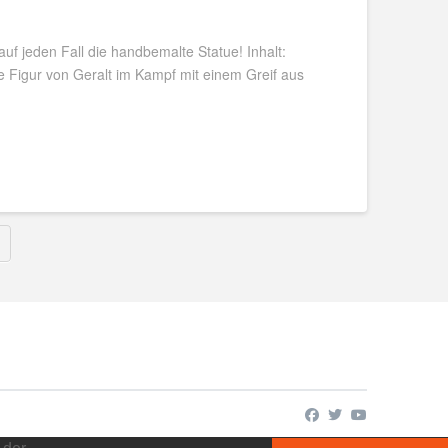
 auf jeden Fall die handbemalte Statue! Inhalt:
e Figur von Geralt im Kampf mit einem Greif aus