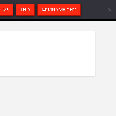
OK
Nein
Erfahren Sie mehr
Labor
VideoPlayer
Sandcast
About