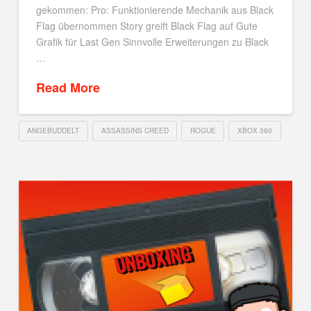
gekommen: Pro: Funktionierende Mechanik aus Black
Flag übernommen Story greift Black Flag auf Gute
Grafik für Last Gen Sinnvolle Erweiterungen zu Black
…
Read More
ANGEBUDDELT
ASSASSINS CREED
ROGUE
XBOX 360